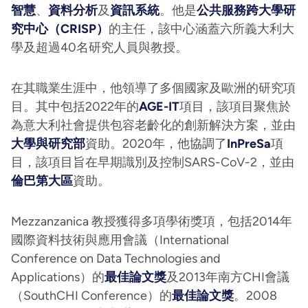
智慧
、
資料分析
及
資訊系統
。他是
公共服務跨大學研
究中心（CRISP）
的主任，該中心涵蓋六所義大利大
學及超過40名研究人員與教授。
在其職業生涯中，他領導了多個國家及歐洲的研究項
目。其中包括2022年的
AGE-IT
項目，該項目聚焦於
為意大利社會提供包容老齡化的創新解決方案，並由
大學與研究部
資助。2020年，他協調了
InPreSa
項
目，該項目旨在早期識別及控制SARS-CoV-2，並由
倫巴第大區
資助。
Mezzanzanica 教授獲得多項學術獎項，包括2014年
國際資料技術與應用會議（International
Conference on Data Technologies and
Applications）的
最佳論文獎
及2013年南方CHI會議
（SouthCHI Conference）的
最佳論文獎
。2008