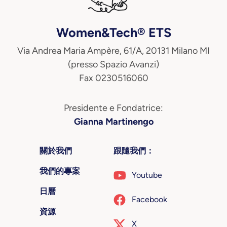
Women&Tech® ETS
Via Andrea Maria Ampère, 61/A, 20131 Milano MI
(presso Spazio Avanzi)
Fax 0230516060
Presidente e Fondatrice:
Gianna Martinengo
關於我們
跟隨我們：
我們的專案
Youtube
日曆
Facebook
資源
X