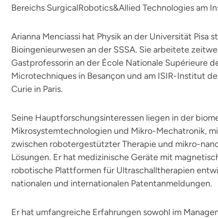
Bereichs SurgicalRobotics&Allied Technologies am Ins
Arianna Menciassi hat Physik an der Universität Pisa s
Bioingenieurwesen an der SSSA. Sie arbeitete zeitweis
Gastprofessorin an der École Nationale Supérieure d
Microtechniques in Besançon und am ISIR-Institut der
Curie in Paris.
Seine Hauptforschungsinteressen liegen in der biome
Mikrosystemtechnologien und Mikro-Mechatronik, mit
zwischen robotergestützter Therapie und mikro-nan
Lösungen. Er hat medizinische Geräte mit magnetisch
robotische Plattformen für Ultraschalltherapien entwi
nationalen und internationalen Patentanmeldungen.
Er hat umfangreiche Erfahrungen sowohl im Manage