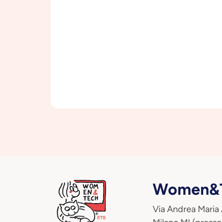
Women&T
Via Andrea Maria